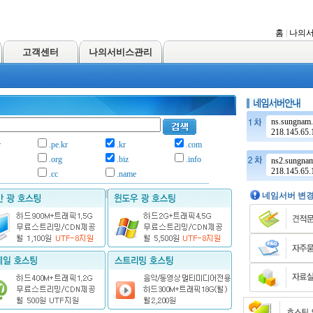
홈
|
나의
고객센터
나의서비스관리
ns.sungnam.
218.145.65.
r
.pe.kr
.kr
.com
.org
.biz
.info
ns2.sungnam
218.145.65.
.cc
.name
.net
.kr
네임서버 변