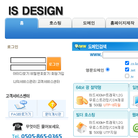
홈
호스팅
도메인
홈페이지제작
로그인
.co.k
영문도메인
.net
.tv
한글도메인
.com