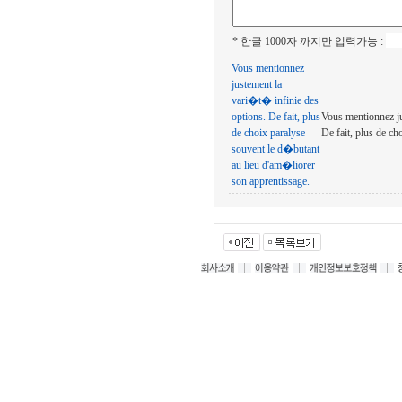
* 한글 1000자 까지만 입력가능 :
Vous mentionnez
justement la
vari�t� infinie des
options. De fait, plus
Vous mentionnez ju
de choix paralyse
De fait, plus de c
souvent le d�butant
au lieu d'am�liorer
son apprentissage.