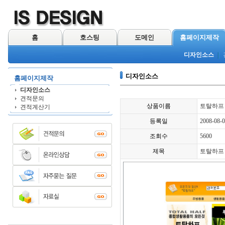
홈
호스팅
도메인
홈페이지제작
디자인소스
디자인소스
홈페이지제작
디자인소스
견적문의
상품이름
토탈하프
견적계산기
등록일
2008-08-
조회수
5600
제목
토탈하프