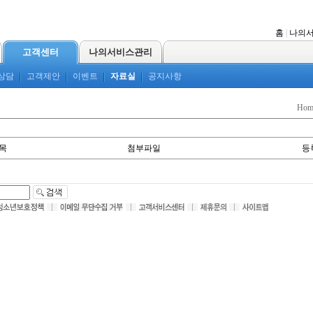
홈
|
나의
고객센터
나의서비스관리
상담
고객제안
이벤트
자료실
공지사항
Ho
목
첨부파일
등